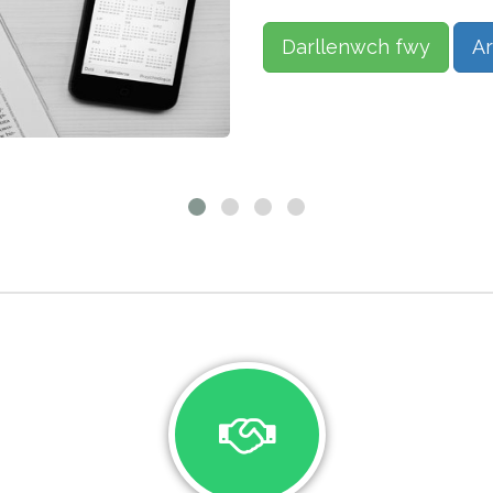
Darllenwch fwy
Ar