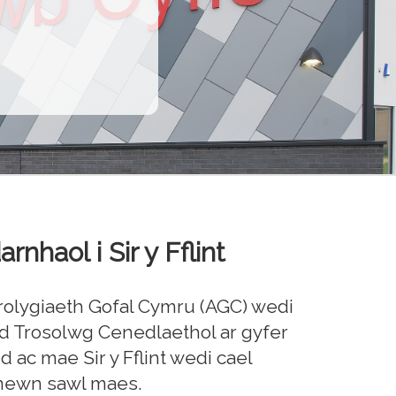
nhaol i Sir y Fflint
olygiaeth Gofal Cymru (AGC) wedi
d Trosolwg Cenedlaethol ar gyfer
 ac mae Sir y Fflint wedi cael
mewn sawl maes.