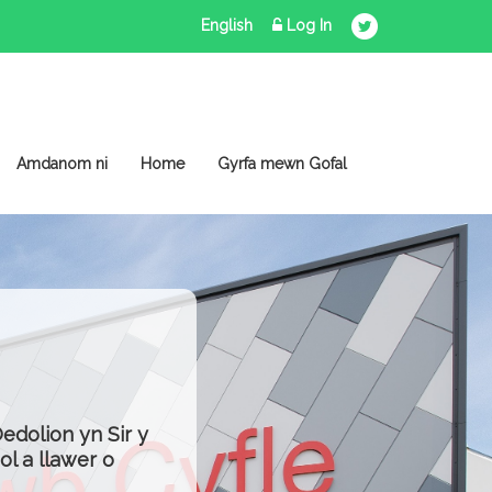
English
Log In
Amdanom ni
Home
Gyrfa mewn Gofal
dolion yn Sir y
ol a llawer o