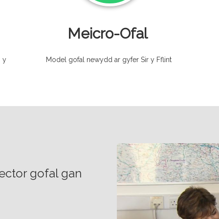
Meicro-Ofal
 y
Model gofal newydd ar gyfer Sir y Fflint
ector gofal gan