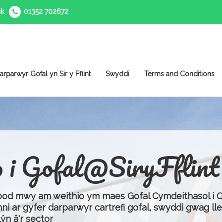
uk
01352 702672
arparwyr Gofal yn Sir y Fflint
Swyddi
Terms and Conditions
o i Gofal@SiryFflint
d mwy am weithio ym maes Gofal Cymdeithasol i Oe
nni ar gyfer darparwyr cartrefi gofal, swyddi gwag lle
n â'r sector