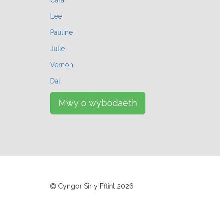
Cara
Lee
Pauline
Julie
Vernon
Dai
Mwy o wybodaeth
Cyngor Sir y Fflint
2026