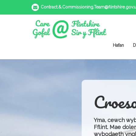
Contract.&.Commissioning.Team@flintshire.gov.
Hafan
D
Croes
Yma, cewch wybo
Fflint. Mae dole
wybodaeth ynglŷ