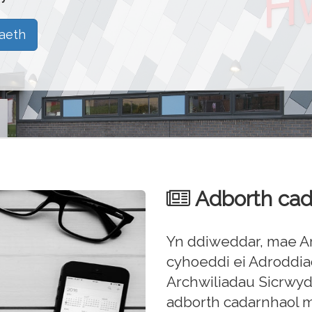
aeth
Adborth cadar
Yn ddiweddar, mae Ar
cyhoeddi ei Adroddia
Archwiliadau Sicrwydd
adborth cadarnhaol 