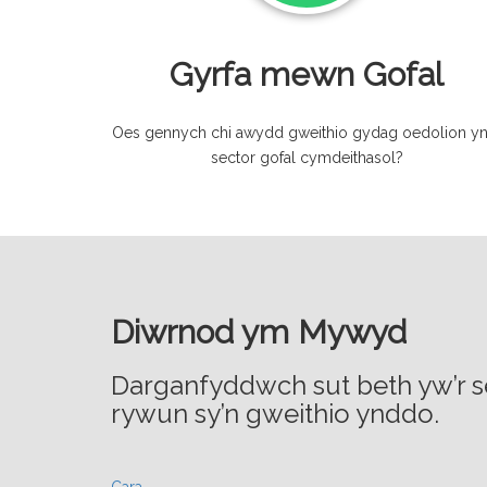
Gyrfa mewn Gofal
Oes gennych chi awydd gweithio gydag oedolion yn
sector gofal cymdeithasol?
Diwrnod ym Mywyd
Darganfyddwch sut beth yw’r s
rywun sy’n gweithio ynddo.