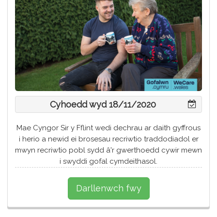
Cyhoedd wyd 18/11/2020
Mae Cyngor Sir y Fflint wedi dechrau ar daith gyffrous
i herio a newid ei brosesau recriwtio traddodiadol er
mwyn recriwtio pobl sydd â'r gwerthoedd cywir mewn
i swyddi gofal cymdeithasol.
Darllenwch fwy