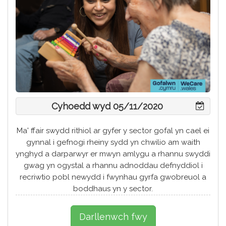
Cyhoedd wyd 05/11/2020
Ma' ffair swydd rithiol ar gyfer y sector gofal yn cael ei
gynnal i gefnogi rheiny sydd yn chwilio am waith
ynghyd a darparwyr er mwyn amlygu a rhannu swyddi
gwag yn ogystal a rhannu adnoddau defnyddiol i
recriwtio pobl newydd i fwynhau gyrfa gwobreuol a
boddhaus yn y sector.
Darllenwch fwy