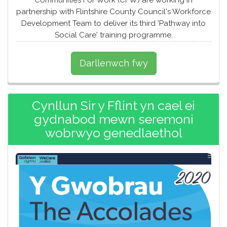
partnership with Flintshire County Council's Workforce
Development Team to deliver its third 'Pathway into
Social Care' training programme.
Darllenwch fwy
Cynllun Sir y Fflint yn cael ei
gydnabod mewn seremoni
wobrwyo genedlaethol