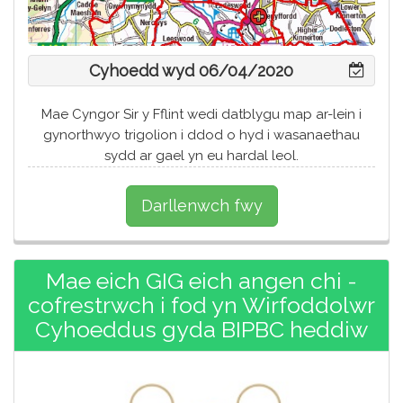
Cyhoedd wyd 06/04/2020
Mae Cyngor Sir y Fflint wedi datblygu map ar-lein i
gynorthwyo trigolion i ddod o hyd i wasanaethau
sydd ar gael yn eu hardal leol.
Darllenwch fwy
Mae eich GIG eich angen chi -
cofrestrwch i fod yn Wirfoddolwr
Cyhoeddus gyda BIPBC heddiw