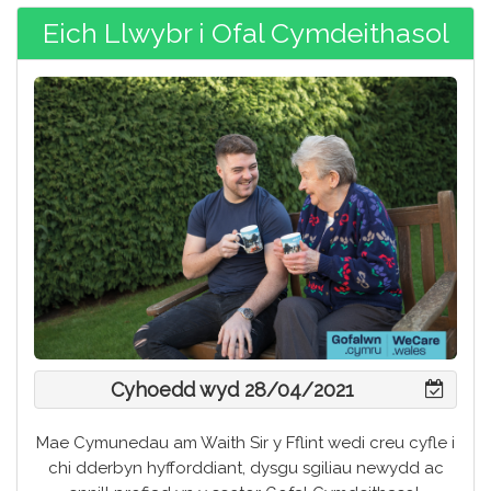
Eich Llwybr i Ofal Cymdeithasol
Cyhoedd wyd 28/04/2021
Mae Cymunedau am Waith Sir y Fflint wedi creu cyfle i
chi dderbyn hyfforddiant, dysgu sgiliau newydd ac