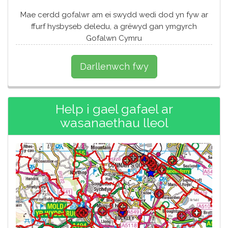
Mae cerdd gofalwr am ei swydd wedi dod yn fyw ar
ffurf hysbyseb deledu, a grëwyd gan ymgyrch
Gofalwn Cymru
Darllenwch fwy
Help i gael gafael ar
wasanaethau lleol