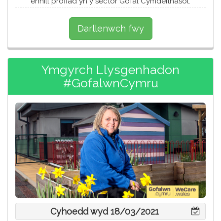
ennill profiad yn y sector Gofal Cymdeithasol.
Darllenwch fwy
Ymgyrch Llysgenhadon
#GofalwnCymru
Cyhoedd wyd 18/03/2021