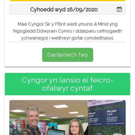
Cyhoedd wyd 16/09/2020
Mae Cyngor Sir y Fflint wedi ymuno â Mind yng
Ngogledd Ddwyrain Cymru i ddarparu cefnogaeth
ychwanegol i weithwyr gofal cymdeithasol.
Darllenwch fwy
Cyngor yn lansio ei feicro-
ofalwyr cyntaf