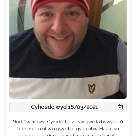
Cyhoedd wyd 16/03/2021
Nod Gweithwyr Cymdeithasol yw gwella bywydau'r
bobl maen nhw'n gweithio gyda nhw. Maent yn
cefnogi pobl drwy anawsterau cymdeithasol a