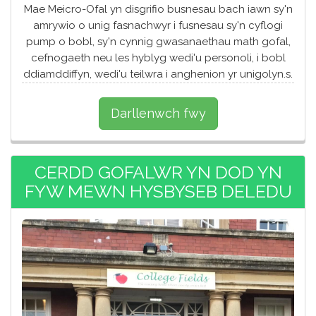
Mae Meicro-Ofal yn disgrifio busnesau bach iawn sy'n
amrywio o unig fasnachwyr i fusnesau sy'n cyflogi
pump o bobl, sy'n cynnig gwasanaethau math gofal,
cefnogaeth neu les hyblyg wedi'u personoli, i bobl
ddiamddiffyn, wedi'u teilwra i anghenion yr unigolyn.s.
Darllenwch fwy
CERDD GOFALWR YN DOD YN
FYW MEWN HYSBYSEB DELEDU