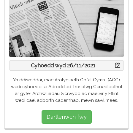
Cyhoedd wyd 26/11/2021
Yn ddiweddar, mae Arolygiaeth Gofal Cymru (AGC)
wedi cyhoeddi ei Adroddiad Trosolwg Cenedlaethol
ar gyfer Archwiliadau Sicrwydd ac mae Sir y Fflint
wedi cael adborth cadarnhaol mewn sawl maes.
Darllenwch fwy