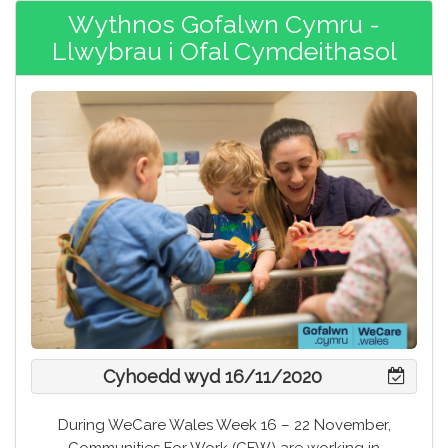
Wythnos Gofalwn Cymru -
Llwybrau i Ofal Cymdeithasol
Cyhoedd wyd 16/11/2020
During WeCare Wales Week 16 – 22 November,
Communities For Work (CFW) are working in