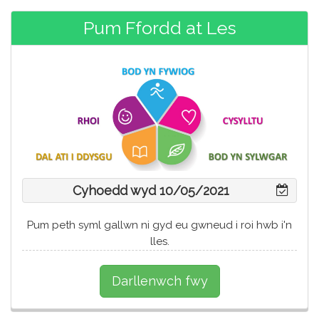
Pum Ffordd at Les
Cyhoedd wyd 10/05/2021
Pum peth syml gallwn ni gyd eu gwneud i roi hwb i'n
lles.
Darllenwch fwy