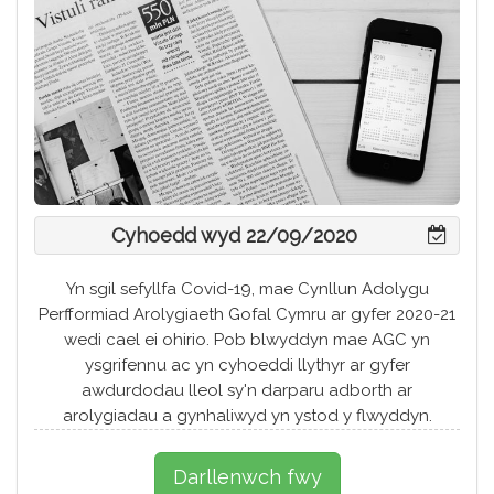
Cyhoedd wyd 22/09/2020
Yn sgil sefyllfa Covid-19, mae Cynllun Adolygu
Perfformiad Arolygiaeth Gofal Cymru ar gyfer 2020-21
wedi cael ei ohirio. Pob blwyddyn mae AGC yn
ysgrifennu ac yn cyhoeddi llythyr ar gyfer
awdurdodau lleol sy'n darparu adborth ar
arolygiadau a gynhaliwyd yn ystod y flwyddyn.
Darllenwch fwy