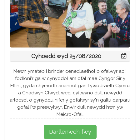
Cyhoedd wyd 25/08/2020
Mewn ymateb i brinder cenedlaethol o ofalwyr ac i
fodloni'r galw cynyddol am ofal mae Cyngor Sir y
Fflint, gyda chymorth ariannol gan Lywodraeth Cymru
a Chadwyn Clwyd, wedi cyflwyno dull newydd
arloesol o gynyddu nifer y gofalwyr sy'n gallu darparu
gofal i'w preswylwyr. Enw'r dull newydd hwn yw
Meicro-Ofal.
Darllenwch fwy