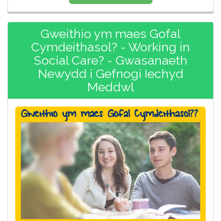
Gweithio ym maes Gofal
Cymdeithasol? - Working in
Social Care? - Gwasanaeth
Newydd i Gefnogi Iechyd
Meddwl