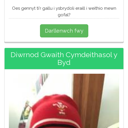
Oes gennyt ti'r gallu i ysbrydoli eraill i weithio mewn
gofal?
Darllenwch fwy
Diwrnod Gwaith Cymdeithasol y
Byd