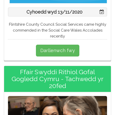
Cyhoedd wyd 13/11/2020
Flintshire County Council Social Services came highly
commended in the Social Care Wales Accolades
recently
Darllenwch fwy
Ffair Swyddi Rithiol Gofal
Gogledd Cymru - Tachwedd yr
20fed