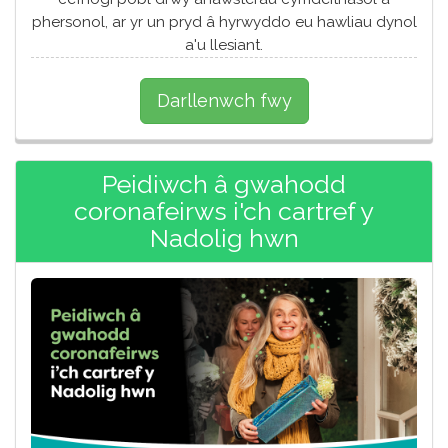
phersonol, ar yr un pryd â hyrwyddo eu hawliau dynol
a'u llesiant.
Darllenwch fwy
Peidiwch â gwahodd
coronafeirws i'ch cartref y
Nadolig hwn