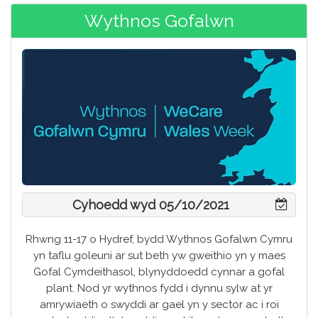
Wythnos Gofalwn
Cyhoedd wyd 05/10/2021
Rhwng 11-17 o Hydref, bydd Wythnos Gofalwn Cymru
yn taflu goleuni ar sut beth yw gweithio yn y maes
Gofal Cymdeithasol, blynyddoedd cynnar a gofal
plant. Nod yr wythnos fydd i dynnu sylw at yr
amrywiaeth o swyddi ar gael yn y sector ac i roi