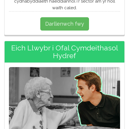
cydnabyddiaeth haeddiannol i'r sector am yr holl
waith caled.
Darllenwch fwy
Eich Llwybr i Ofal Cymdeithasol
Hydref