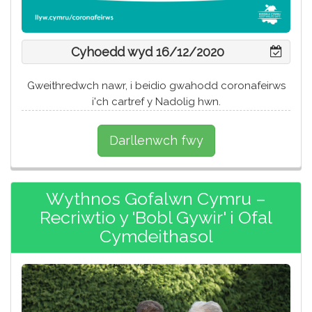
Cyhoedd wyd 16/12/2020
Gweithredwch nawr, i beidio gwahodd coronafeirws
i'ch cartref y Nadolig hwn.
Darllenwch fwy
Wythnos Gofalwn Cymru –
Recriwtio y 'Bobl Gywir' i Ofal
Cymdeithasol