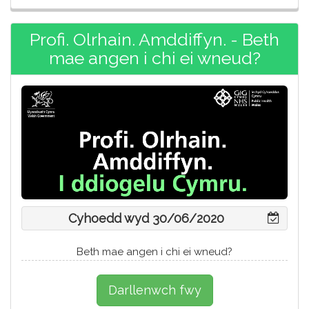
Profi. Olrhain. Amddiffyn. - Beth
mae angen i chi ei wneud?
Cyhoedd wyd 30/06/2020
Beth mae angen i chi ei wneud?
Darllenwch fwy